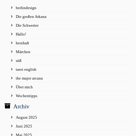
berlindesign
Die großen Arkana
Die Schwerter
Hallo!
herzhaft
Märchen
süß
tarot english
the major arcana
Über mich
Wochentipps
Archiv
August 2025
Juni 2025
Mai 2025