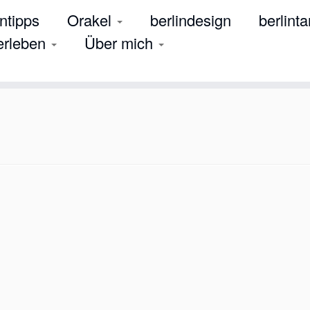
tipps
Orakel
berlindesign
berlinta
 erleben
Über mich