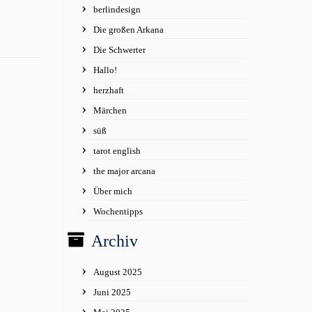
berlindesign
Die großen Arkana
Die Schwerter
Hallo!
herzhaft
Märchen
süß
tarot english
the major arcana
Über mich
Wochentipps
Archiv
August 2025
Juni 2025