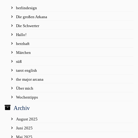
berlindesign
Die großen Arkana
Die Schwerter
Hallo!
herzhaft
Märchen
süß
tarot english
the major arcana
Über mich
Wochentipps
Archiv
August 2025
Juni 2025
Mai 2025