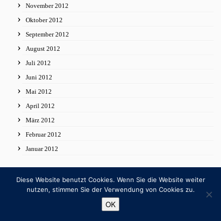
November 2012
Oktober 2012
September 2012
August 2012
Juli 2012
Juni 2012
Mai 2012
April 2012
März 2012
Februar 2012
Januar 2012
Diese Website benutzt Cookies. Wenn Sie die Website weiter
nutzen, stimmen Sie der Verwendung von Cookies zu.
Suche
OK
Suchen