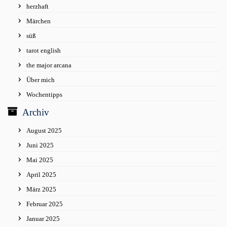
herzhaft
Märchen
süß
tarot english
the major arcana
Über mich
Wochentipps
Archiv
August 2025
Juni 2025
Mai 2025
April 2025
März 2025
Februar 2025
Januar 2025