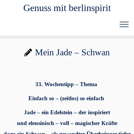
Genuss mit berlinspirit
Zum
Mein Jade – Schwan
Inhalt
springen
33. Wochentipp – Thema
Einfach so – (zeitlos) so einfach
Jade – ein Edelstein – der inspiriert
und eleusinisch – voll – magischer Kräfte
dazu ein Schwan – als gewandter Überbringer tiefer