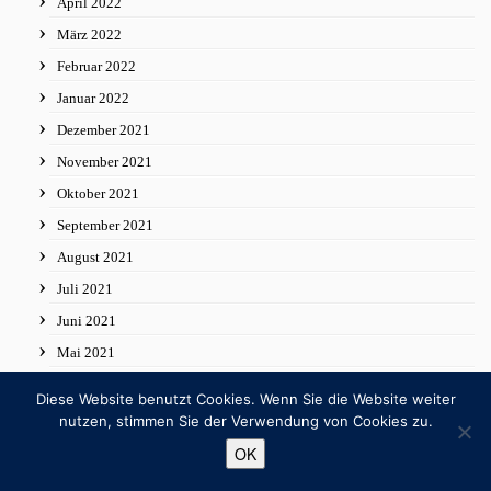
April 2022
März 2022
Februar 2022
Januar 2022
Dezember 2021
November 2021
Oktober 2021
September 2021
August 2021
Juli 2021
Juni 2021
Mai 2021
April 2021
Diese Website benutzt Cookies. Wenn Sie die Website weiter
März 2021
nutzen, stimmen Sie der Verwendung von Cookies zu.
Februar 2021
OK
Januar 2021