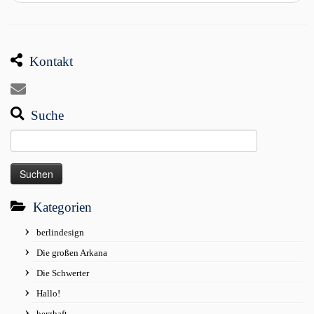
Kontakt
Suche
Suchen
nach:
Kategorien
berlindesign
Die großen Arkana
Die Schwerter
Hallo!
herzhaft