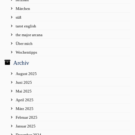
Märchen
süß
tarot english
the major arcana
Über mich
Wochentipps
Archiv
August 2025
Juni 2025
Mai 2025
April 2025
März 2025
Februar 2025
Januar 2025
Dezember 2024