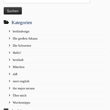
nach:
Kategorien
berlindesign
Die großen Arkana
Die Schwerter
Hallo!
herzhaft
Märchen
süß
tarot english
the major arcana
Über mich
Wochentipps