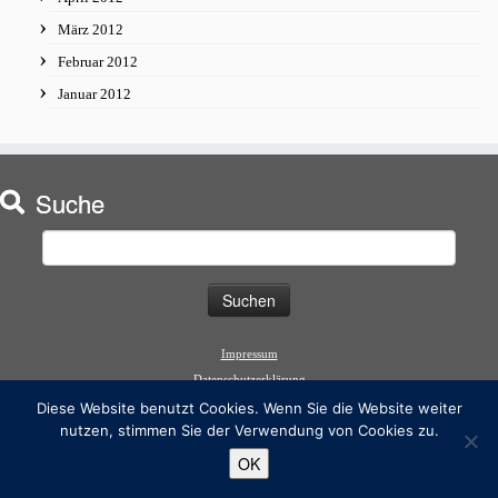
März 2012
Februar 2012
Januar 2012
Suche
Suchen
nach:
Impressum
Datenschutzerklärung
Diese Website benutzt Cookies. Wenn Sie die Website weiter
nutzen, stimmen Sie der Verwendung von Cookies zu.
OK
·
© 2019
Genuss mit berlinspirit
·
Ute Weiss-Ding
·