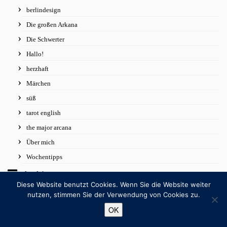
berlindesign
Die großen Arkana
Die Schwerter
Hallo!
herzhaft
Märchen
süß
tarot english
the major arcana
Über mich
Wochentipps
Archiv
Diese Website benutzt Cookies. Wenn Sie die Website weiter
August 2025
nutzen, stimmen Sie der Verwendung von Cookies zu.
Juni 2025
OK
Mai 2025