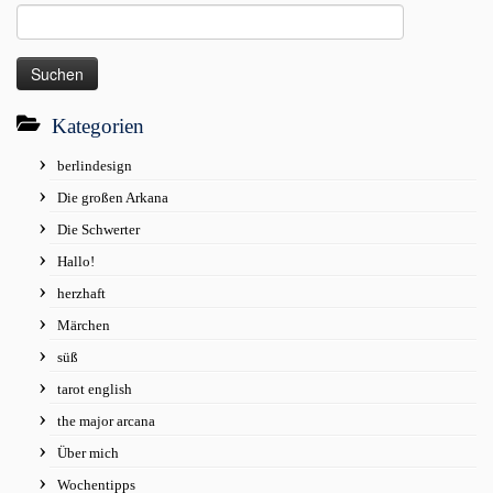
Suchen
nach:
Kategorien
berlindesign
Die großen Arkana
Die Schwerter
Hallo!
herzhaft
Märchen
süß
tarot english
the major arcana
Über mich
Wochentipps