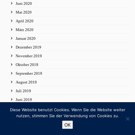
Juni 2020
Mai 2020
April 2020
März 2020
Januar 2020
Dezember 2019
November 2019
Oktober 2019
September 2019
August 2019
Juli 2019
Juni 2019
Mai 2019
Diese Website benutzt Cookies. Wenn Sie die Website weiter
nutzen, stimmen Sie der Verwendung von Cookies zu.
April 2019
OK
Februar 2019
Januar 2019