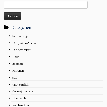
Suchen
nach:
Kategorien
berlindesign
Die großen Arkana
Die Schwerter
Hallo!
herzhaft
Märchen
süß
tarot english
the major arcana
Über mich
Wochentipps