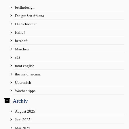
berlindesign
Die großen Arkana
Die Schwerter
Hallo!
herzhaft
Märchen
süß
tarot english
the major arcana
Über mich
Wochentipps
Archiv
August 2025
Juni 2025
Mai 2025