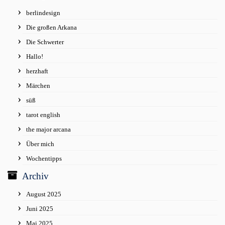
berlindesign
Die großen Arkana
Die Schwerter
Hallo!
herzhaft
Märchen
süß
tarot english
the major arcana
Über mich
Wochentipps
Archiv
August 2025
Juni 2025
Mai 2025