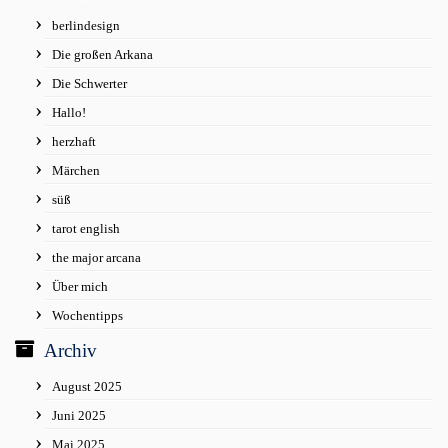
berlindesign
Die großen Arkana
Die Schwerter
Hallo!
herzhaft
Märchen
süß
tarot english
the major arcana
Über mich
Wochentipps
Archiv
August 2025
Juni 2025
Mai 2025