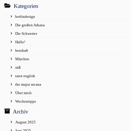
Kategorien
berlindesign
Die großen Arkana
Die Schwerter
Hallo!
herzhaft
Märchen
süß
tarot english
the major arcana
Über mich
Wochentipps
Archiv
August 2025
Juni 2025