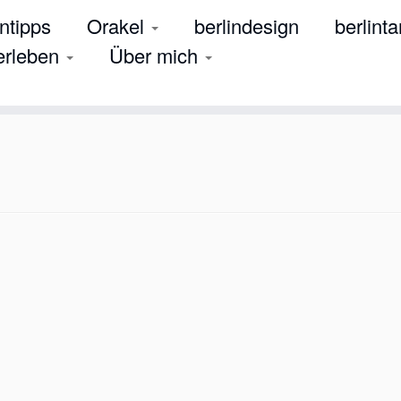
tipps
Orakel
berlindesign
berlinta
 erleben
Über mich