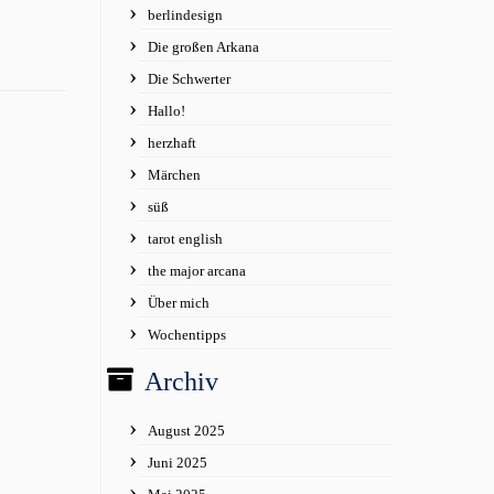
berlindesign
Die großen Arkana
Die Schwerter
Hallo!
herzhaft
Märchen
süß
tarot english
the major arcana
Über mich
Wochentipps
Archiv
August 2025
Juni 2025