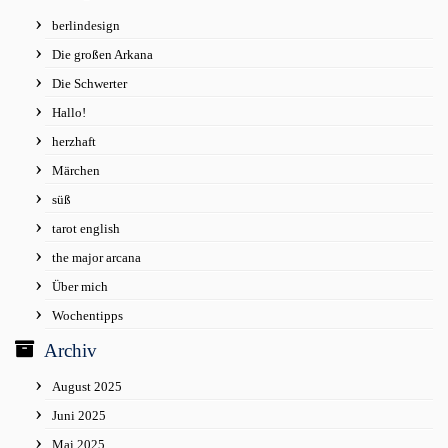
berlindesign
Die großen Arkana
Die Schwerter
Hallo!
herzhaft
Märchen
süß
tarot english
the major arcana
Über mich
Wochentipps
Archiv
August 2025
Juni 2025
Mai 2025