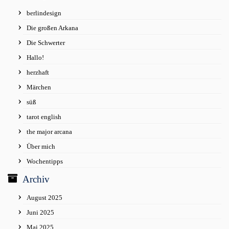
berlindesign
Die großen Arkana
Die Schwerter
Hallo!
herzhaft
Märchen
süß
tarot english
the major arcana
Über mich
Wochentipps
Archiv
August 2025
Juni 2025
Mai 2025