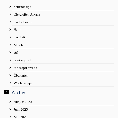
berlindesign
Die großen Arkana
Die Schwerter
Hallo!
herzhaft
Märchen
süß
tarot english
the major arcana
Über mich
Wochentipps
Archiv
August 2025
Juni 2025
Mai 2025