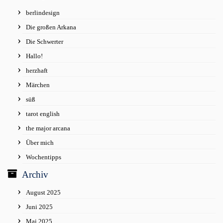
berlindesign
Die großen Arkana
Die Schwerter
Hallo!
herzhaft
Märchen
süß
tarot english
the major arcana
Über mich
Wochentipps
Archiv
August 2025
Juni 2025
Mai 2025