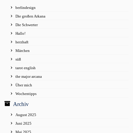
berlindesign
Die großen Arkana
Die Schwerter
Hallo!
herzhaft
Märchen
süß
tarot english
the major arcana
Über mich
Wochentipps
Archiv
August 2025
Juni 2025
Mai 2025