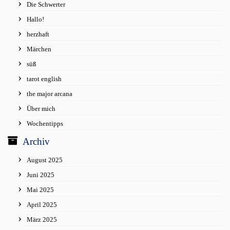
Die Schwerter
Hallo!
herzhaft
Märchen
süß
tarot english
the major arcana
Über mich
Wochentipps
Archiv
August 2025
Juni 2025
Mai 2025
April 2025
März 2025