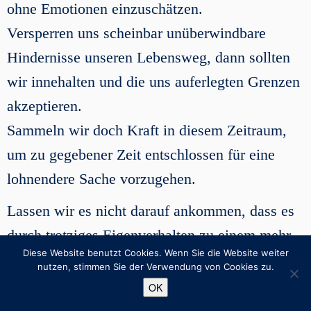
ohne Emotionen einzuschätzen.
Versperren uns scheinbar unüberwindbare
Hindernisse unseren Lebensweg, dann sollten
wir innehalten und die uns auferlegten Grenzen
akzeptieren.
Sammeln wir doch Kraft in diesem Zeitraum,
um zu gegebener Zeit entschlossen für eine
lohnendere Sache vorzugehen.
Lassen wir es nicht darauf ankommen, dass es
durch trotziges Eigenverhalten zu einem mehr
Diese Website benutzt Cookies. Wenn Sie die Website weiter
an forcierten Beschränkungen kommt, denn
nutzen, stimmen Sie der Verwendung von Cookies zu.
erzwungene Beschränkungen bewirken nicht
OK
halb so viel wie freiwillige Begrenzung.