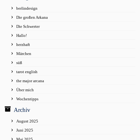
berlindesign
Die großen Arkana
Die Schwerter
Hallo!
herzhaft
Märchen
süß
tarot english
the major arcana
Über mich
Wochentipps
Archiv
August 2025
Juni 2025
Mai 2025