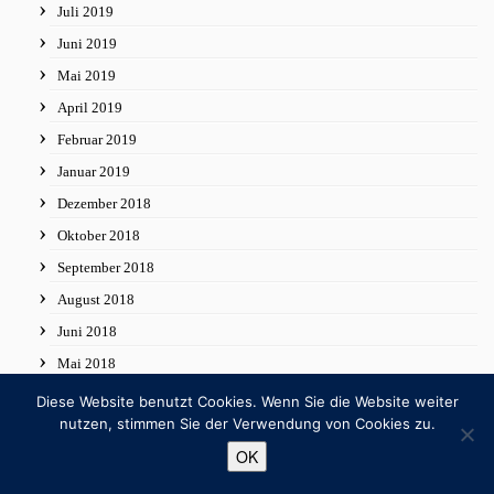
Juli 2019
Juni 2019
Mai 2019
April 2019
Februar 2019
Januar 2019
Dezember 2018
Oktober 2018
September 2018
August 2018
Juni 2018
Mai 2018
April 2018
Diese Website benutzt Cookies. Wenn Sie die Website weiter
nutzen, stimmen Sie der Verwendung von Cookies zu.
Februar 2018
OK
Januar 2018
Dezember 2017