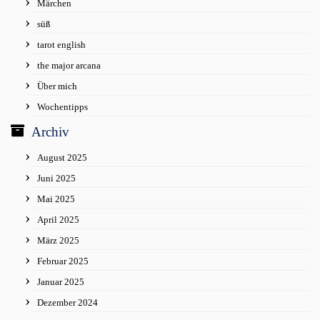
Märchen
süß
tarot english
the major arcana
Über mich
Wochentipps
Archiv
August 2025
Juni 2025
Mai 2025
April 2025
März 2025
Februar 2025
Januar 2025
Dezember 2024