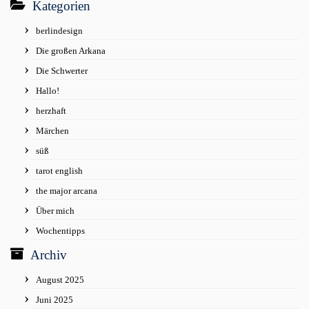
Kategorien
berlindesign
Die großen Arkana
Die Schwerter
Hallo!
herzhaft
Märchen
süß
tarot english
the major arcana
Über mich
Wochentipps
Archiv
August 2025
Juni 2025