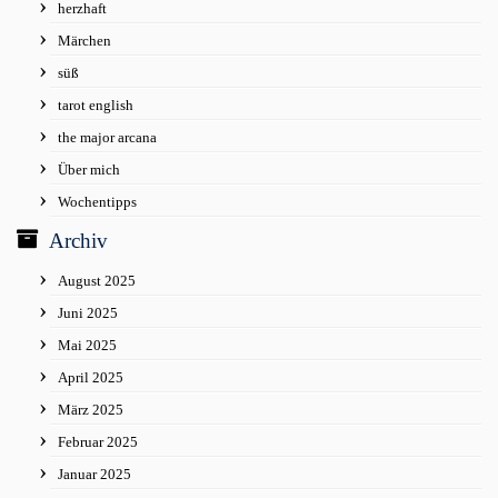
herzhaft
Märchen
süß
tarot english
the major arcana
Über mich
Wochentipps
Archiv
August 2025
Juni 2025
Mai 2025
April 2025
März 2025
Februar 2025
Januar 2025