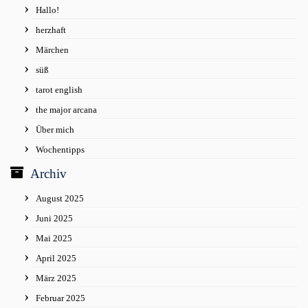
Hallo!
herzhaft
Märchen
süß
tarot english
the major arcana
Über mich
Wochentipps
Archiv
August 2025
Juni 2025
Mai 2025
April 2025
März 2025
Februar 2025