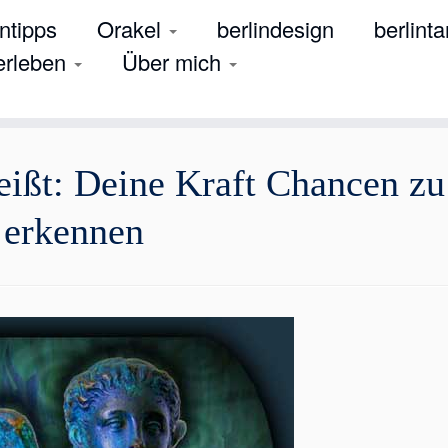
tipps
Orakel
berlindesign
berlinta
 erleben
Über mich
eißt: Deine Kraft Chancen zu
erkennen