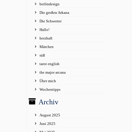
berlindesign
Die großen Arkana
Die Schwerter
Hallo!
herzhaft
Märchen
süß
tarot english
the major arcana
Über mich
Wochentipps
Archiv
August 2025
Juni 2025