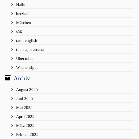
Hallo!
herzhaft
Märchen
süß
tarot english
the major arcana
Über mich
Wochentipps
Archiv
August 2025
Juni 2025
Mai 2025
April 2025
März 2025
Februar 2025