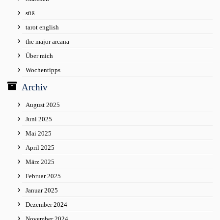
süß
tarot english
the major arcana
Über mich
Wochentipps
Archiv
August 2025
Juni 2025
Mai 2025
April 2025
März 2025
Februar 2025
Januar 2025
Dezember 2024
November 2024