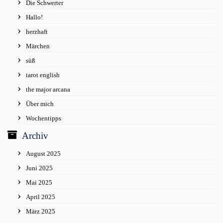
Die Schwerter
Hallo!
herzhaft
Märchen
süß
tarot english
the major arcana
Über mich
Wochentipps
Archiv
August 2025
Juni 2025
Mai 2025
April 2025
März 2025